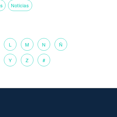
os
Noticias
o
L
M
N
Ñ
Y
Z
#