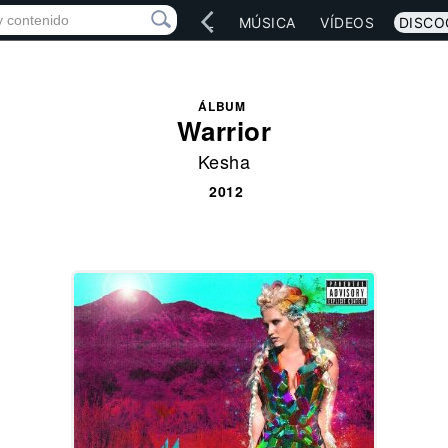
IO
ARTISTAS
RED SOCIAL
MÚSICA
VÍDEOS
DISCO
ÁLBUM
Warrior
Kesha
2012