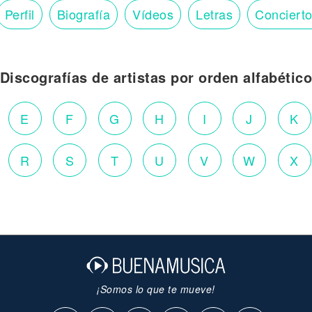
Perfil
Biografía
Vídeos
Letras
Conciert
Discografías de artistas por orden alfabétic
E
F
G
H
I
J
K
R
S
T
U
V
W
X
¡Somos lo que te mueve!