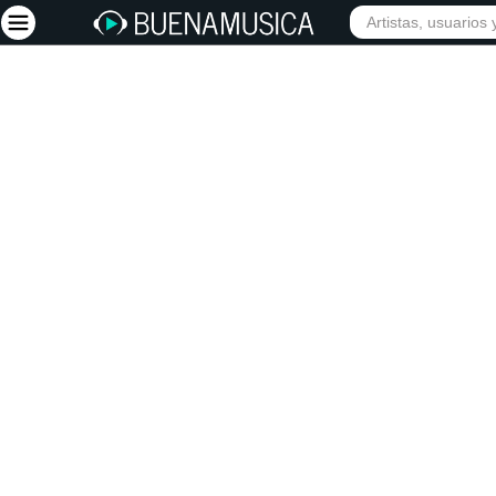
INIC
Iniciar sesión
Registrarse
Inicio
Artistas
Red Social
Música
Vídeos
Discografías
Letras
Conciertos