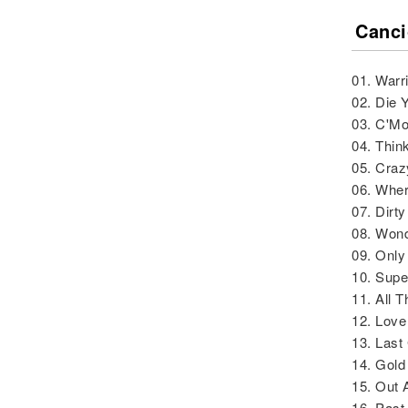
Canci
01. Warr
02. Die 
03. C'M
04. Thin
05. Craz
06. Wher
07. Dirt
08. Won
09. Onl
10. Supe
11. All T
12. Love
13. Las
14. Gol
15. Out 
16. Past