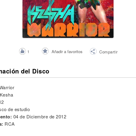
Añadir a favoritos
1
Compartir
mación del Disco
Warrior
Kesha
12
sco de estudio
ento:
04 de Diciembre de 2012
a:
RCA