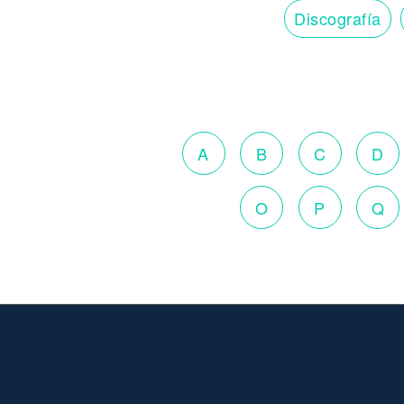
Discografía
A
B
C
D
O
P
Q