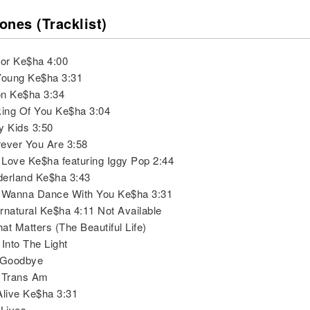
ones (Tracklist)
ior Ke$ha 4:00
Young Ke$ha 3:31
on Ke$ha 3:34
king Of You Ke$ha 3:04
y Kids 3:50
ever You Are 3:58
y Love Ke$ha featuring Iggy Pop 2:44
derland Ke$ha 3:43
y Wanna Dance With You Ke$ha 3:31
rnatural Ke$ha 4:11 Not Available
hat Matters (The Beautiful Life)
 Into The Light
t Goodbye
d Trans Am
Alive Ke$ha 3:31
 Lives