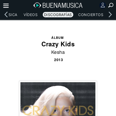
MÚSICA
VÍDEOS
DISCOGRAFÍAS
CONCIERTOS
LE
ÁLBUM
Crazy Kids
Kesha
2013