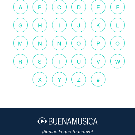
A
B
C
D
E
F
G
H
I
J
K
L
M
N
Ñ
O
P
Q
R
S
T
U
V
W
X
Y
Z
#
¡Somos lo que te mueve!