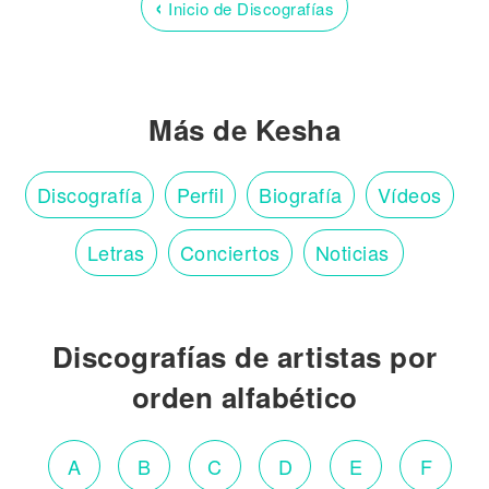
‹
Inicio de Discografías
Más de Kesha
Discografía
Perfil
Biografía
Vídeos
Letras
Conciertos
Noticias
Discografías de artistas por
orden alfabético
A
B
C
D
E
F