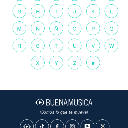
G
H
I
J
K
L
M
N
Ñ
O
P
Q
R
S
T
U
V
W
X
Y
Z
#
¡Somos lo que te mueve!