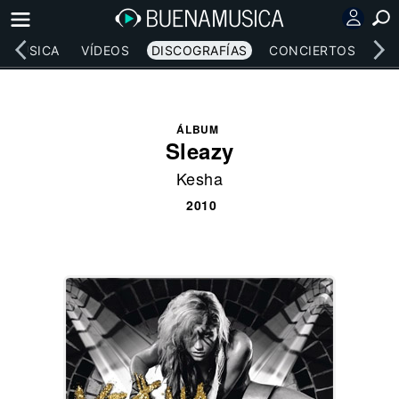
MÚSICA
VÍDEOS
DISCOGRAFÍAS
CONCIERTOS
LE
ÁLBUM
Sleazy
Kesha
2010