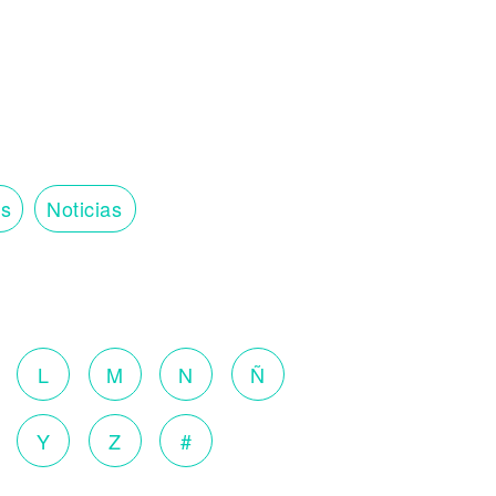
os
Noticias
o
L
M
N
Ñ
Y
Z
#