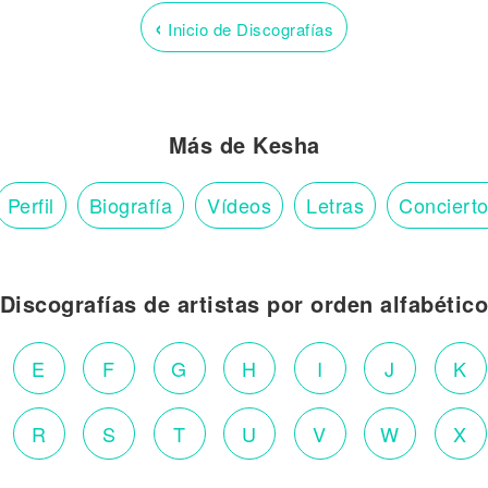
‹
Inicio de Discografías
Más de Kesha
Perfil
Biografía
Vídeos
Letras
Conciert
Discografías de artistas por orden alfabétic
E
F
G
H
I
J
K
R
S
T
U
V
W
X