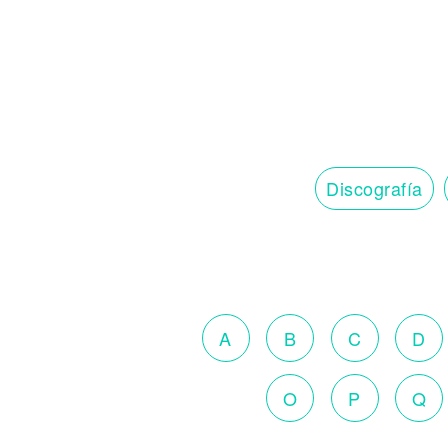
Discografía
A
B
C
D
O
P
Q