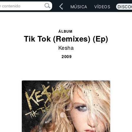
IO
ARTISTAS
RED SOCIAL
MÚSICA
VÍDEOS
DISCO
ÁLBUM
Tik Tok (Remixes) (Ep)
Kesha
2009