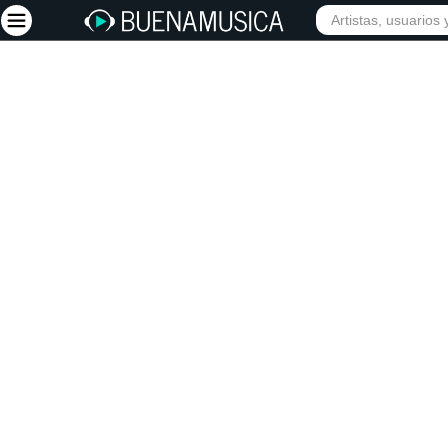
INIC
Iniciar sesión
Registrarse
Inicio
Artistas
Red Social
Música
Vídeos
Discografías
Letras
Conciertos