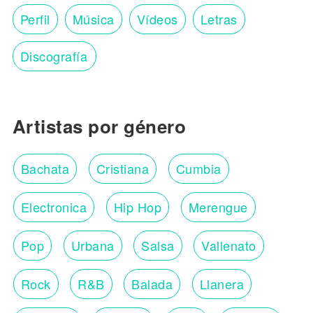
Perfil
Música
Vídeos
Letras
Discografía
Artistas por género
Bachata
Cristiana
Cumbia
Electronica
Hip Hop
Merengue
Pop
Urbana
Salsa
Vallenato
Rock
R&B
Balada
Llanera