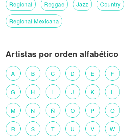
Regional
Reggae
Jazz
Country
Regional Mexicana
Artistas por orden alfabético
A
B
C
D
E
F
G
H
I
J
K
L
M
N
Ñ
O
P
Q
R
S
T
U
V
W