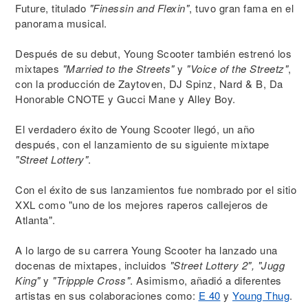
Future, titulado
"Finessin and Flexin"
, tuvo gran fama en el
panorama musical.
Después de su debut, Young Scooter también estrenó los
mixtapes
"Married to the Streets"
y
"Voice of the Streetz"
,
con la producción de Zaytoven, DJ Spinz, Nard & B, Da
Honorable CNOTE y Gucci Mane y Alley Boy.
El verdadero éxito de Young Scooter llegó, un año
después, con el lanzamiento de su siguiente mixtape
"Street Lottery"
.
Con el éxito de sus lanzamientos fue nombrado por el sitio
XXL como "uno de los mejores raperos callejeros de
Atlanta".
A lo largo de su carrera Young Scooter ha lanzado una
docenas de mixtapes, incluidos
"Street Lottery 2", "Jugg
King"
y
"Trippple Cross"
. Asimismo, añadió a diferentes
artistas en sus colaboraciones como:
E 40
y
Young Thug
.