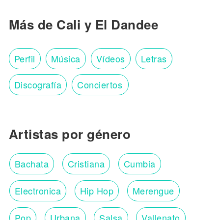
Más de Cali y El Dandee
Perfil
Música
Vídeos
Letras
Discografía
Conciertos
Artistas por género
Bachata
Cristiana
Cumbia
Electronica
Hip Hop
Merengue
Pop
Urbana
Salsa
Vallenato