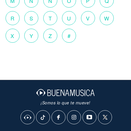
M
N
Ñ
O
P
Q
R
S
T
U
V
W
X
Y
Z
#
¡Somos lo que te mueve!