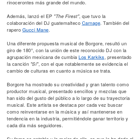
rinocerontes más grande del mundo.
Además, lanzó el EP
"The Firest"
, que tuvo la
colaboración del DJ guatemalteco
Carnage
. También del
rapero
Gucci Mane
.
Una diferente propuesta musical de Borgore, resultó un
giro de 180°, con la unión de este reconocido DJ con la
agrupación mexicana de cumbia
Los Karkiks
, presentado
la canción
"Sí"
, con el que notablemente se evidencia el
cambio de culturas en cuanto a música se trata.
Borgore ha mostrado su creatividad y gran talento como
productor musical, presentado sencillos y mezclas que
han sido del gusto del público a lo largo de su trayectoria
musical. Este artista se destaca por cada vez buscar
como reinventarse en la música y así mantenerse en
tendencia en la industria, permitiéndole ganar territorio y
cada día más seguidores.
Su fama es notable y lo mejor de ello, es que le ha dado el