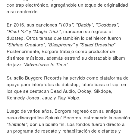
con trap electrónico, agregándole un toque de originalidad
a su contenido.
En 2016, sus canciones
"100's", "Daddy", "Goddess",
"Blast Ya"
y
"Magic Trick"
, marcaron su regreso al
dubstep. Otros temas que también lo definieron fueron
"Shrimp Creature", "Blasphemy"
y
"Salad Dressing"
.
Posteriormente, Borgore trabajó como productor de
distintos músicos, además estrenó su destacable álbum
de jazz
"Adventures In Time"
.
Su sello Buygore Records ha servido como plataforma de
apoyo para intérpretes de dubstep, future bass o trap, en
los que se destacan Dead Audio, Ookay, Sikdope,
Kennedy Jones, Jauz y Ray Volpe.
Luego de varios años, Borgore regresó con su antigua
casa discográfica Spinnin' Records, estrenando la canción
"Elefante"
, con un bonito fin. Los fondos fueron directo a
un programa de rescate y rehabilitación de elefantes y