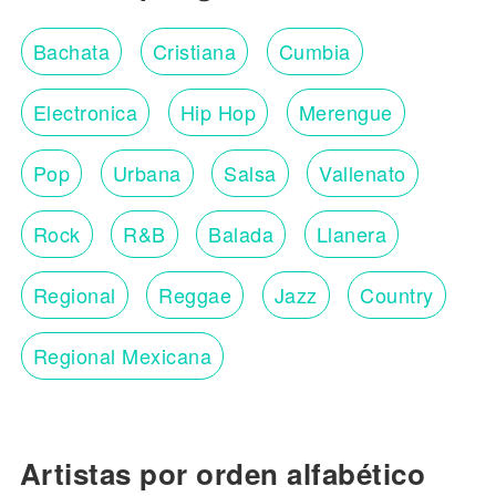
Bachata
Cristiana
Cumbia
Electronica
Hip Hop
Merengue
Pop
Urbana
Salsa
Vallenato
Rock
R&B
Balada
Llanera
Regional
Reggae
Jazz
Country
Regional Mexicana
Artistas por orden alfabético