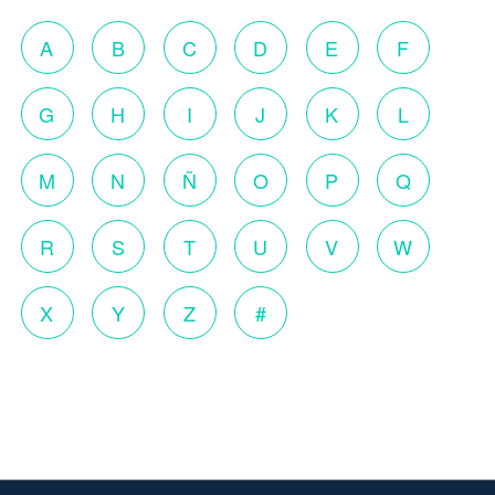
A
B
C
D
E
F
G
H
I
J
K
L
M
N
Ñ
O
P
Q
R
S
T
U
V
W
X
Y
Z
#