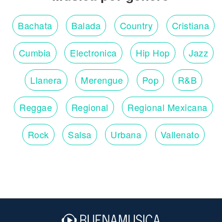
Bachata
Balada
Country
Cristiana
Cumbia
Electronica
Hip Hop
Jazz
Llanera
Merengue
Pop
R&B
Reggae
Regional
Regional Mexicana
Rock
Salsa
Urbana
Vallenato