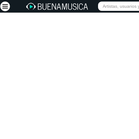
Iniciar sesión
Registrarse
Inicio
Artistas
Red Social
Música
Vídeos
Discografías
Letras
Conciertos