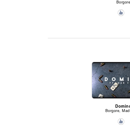
Borgor
Domin
Borgore, Mad