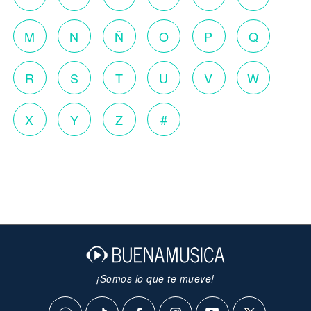
M
N
Ñ
O
P
Q
R
S
T
U
V
W
X
Y
Z
#
¡Somos lo que te mueve!