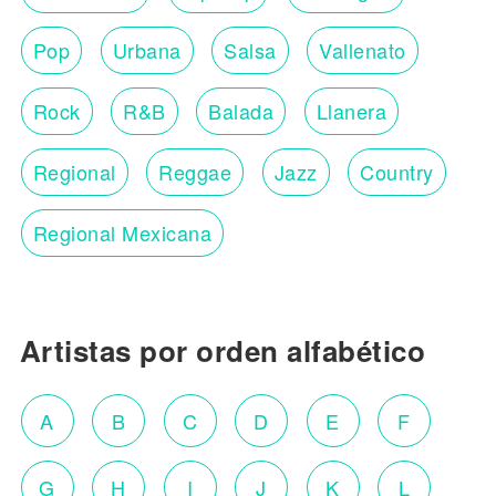
Pop
Urbana
Salsa
Vallenato
Rock
R&B
Balada
Llanera
Regional
Reggae
Jazz
Country
Regional Mexicana
Artistas por orden alfabético
A
B
C
D
E
F
G
H
I
J
K
L