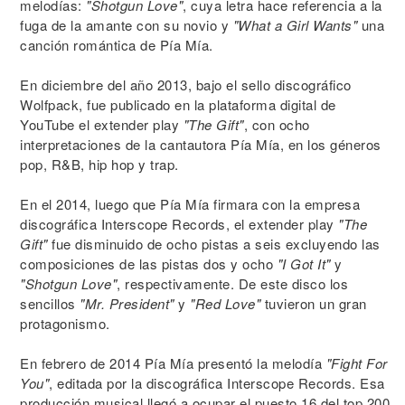
melodías:
"Shotgun Love"
, cuya letra hace referencia a la
fuga de la amante con su novio y
"What a Girl Wants"
una
canción romántica de Pía Mía.
En diciembre del año 2013, bajo el sello discográfico
Wolfpack, fue publicado en la plataforma digital de
YouTube el extender play
"The Gift"
, con ocho
interpretaciones de la cantautora Pía Mía, en los géneros
pop, R&B, hip hop y trap.
En el 2014, luego que Pía Mía firmara con la empresa
discográfica Interscope Records, el extender play
"The
Gift"
fue disminuido de ocho pistas a seis excluyendo las
composiciones de las pistas dos y ocho
"I Got It"
y
"Shotgun Love"
, respectivamente. De este disco los
sencillos
"Mr. President"
y
"Red Love"
tuvieron un gran
protagonismo.
En febrero de 2014 Pía Mía presentó la melodía
"Fight For
You"
, editada por la discográfica Interscope Records. Esa
producción musical llegó a ocupar el puesto 16 del top 200