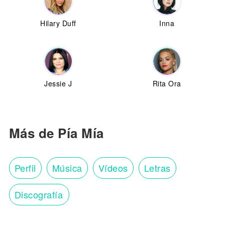
Hilary Duff
Inna
Jessie J
Rita Ora
Más de Pía Mía
Perfil
Música
Vídeos
Letras
Discografía