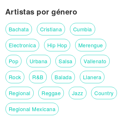
Artistas por género
Bachata
Cristiana
Cumbia
Electronica
Hip Hop
Merengue
Pop
Urbana
Salsa
Vallenato
Rock
R&B
Balada
Llanera
Regional
Reggae
Jazz
Country
Regional Mexicana