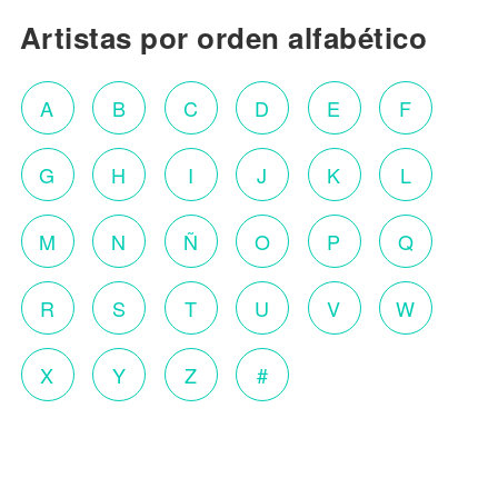
Artistas por orden alfabético
A
B
C
D
E
F
G
H
I
J
K
L
M
N
Ñ
O
P
Q
R
S
T
U
V
W
X
Y
Z
#