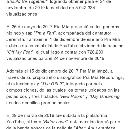
Should Be Together"
, logrando obtener para el 24 de
noviembre de 2019 la cantidad de 5.042.334
visualizaciones.
El 26 de mayo de 2017 Pía Mía presentó en los géneros
hip hop y rap
"I'm a Fan"
, acompañada del cantautor
Jeremith. También el 1 de diciembre de ese año Pía Mía
subió a su canal oficial de YouTube, el vídeo de la canción
"Off My Feet"
, el cual llegó a contar con 728.289
visualizaciones para el 24 de noviembre de 2019.
Además el 15 de diciembre de 2017 Pía Mía lanzó, a
través de su propio sello discográfico Pía Mía Recordings,
el extended play
"The Gift 2"
, integrado por seis
composiciones, de las cuales los temas ubicados en las
pistas dos y tres titulados
"Red Room"
y
"Day Dreaming"
son los sencillos promocionales.
El 29 de marzo de 2019 fue subido a la plataforma
YouTube, el tema
"Bitter Love"
, esta canción formó parte
de la banda sonora de la película
"After: Aquí empieza