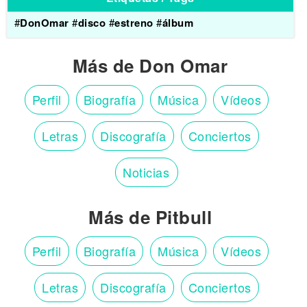
#
DonOmar
#
disco
#
estreno
#
álbum
Más de Don Omar
Perfil
Biografía
Música
Vídeos
Letras
Discografía
Conciertos
Noticias
Más de Pitbull
Perfil
Biografía
Música
Vídeos
Letras
Discografía
Conciertos