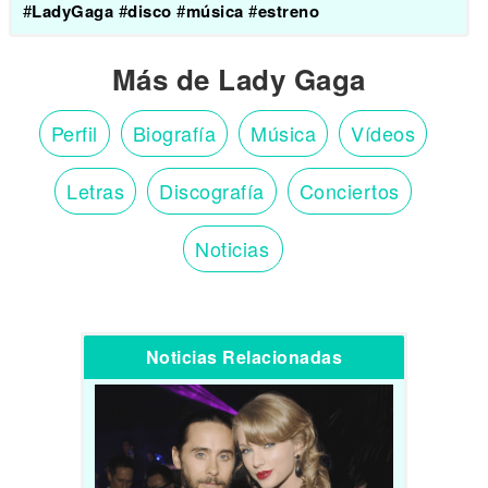
#
LadyGaga
#
disco
#
música
#
estreno
Más de Lady Gaga
Perfil
Biografía
Música
Vídeos
Letras
Discografía
Conciertos
Noticias
Noticias Relacionadas