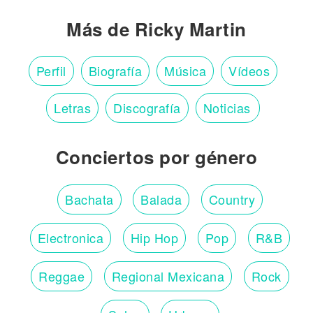
Más de Ricky Martin
Perfil
Biografía
Música
Vídeos
Letras
Discografía
Noticias
Conciertos por género
Bachata
Balada
Country
Electronica
Hip Hop
Pop
R&B
Reggae
Regional Mexicana
Rock