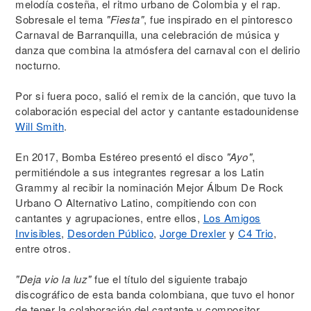
melodía costeña, el ritmo urbano de Colombia y el rap.
Sobresale el tema
"Fiesta"
, fue inspirado en el pintoresco
Carnaval de Barranquilla, una celebración de música y
danza que combina la atmósfera del carnaval con el delirio
nocturno.
Por si fuera poco, salió el remix de la canción, que tuvo la
colaboración especial del actor y cantante estadounidense
Will Smith
.
En 2017, Bomba Estéreo presentó el disco
"Ayo"
,
permitiéndole a sus integrantes regresar a los Latin
Grammy al recibir la nominación Mejor Álbum De Rock
Urbano O Alternativo Latino, compitiendo con con
cantantes y agrupaciones, entre ellos,
Los Amigos
Invisibles
,
Desorden Público
,
Jorge Drexler
y
C4 Trio
,
entre otros.
"Deja vio la luz"
fue el título del siguiente trabajo
discográfico de esta banda colombiana, que tuvo el honor
de tener la colaboración del cantante y compositor