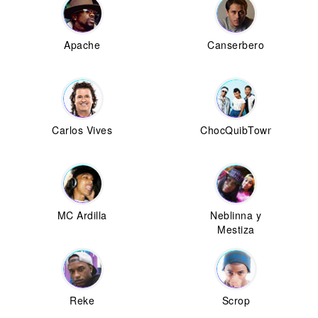
Apache
Canserbero
Carlos Vives
ChocQuibTown
MC Ardilla
Neblinna y
Mestiza
Reke
Scrop