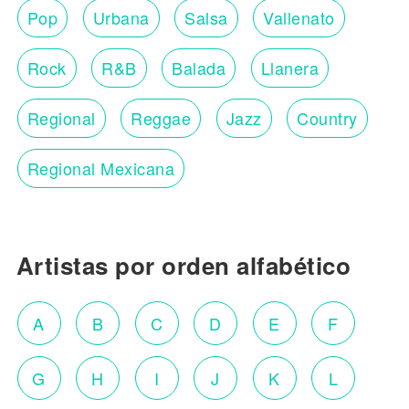
Pop
Urbana
Salsa
Vallenato
Rock
R&B
Balada
Llanera
Regional
Reggae
Jazz
Country
Regional Mexicana
Artistas por orden alfabético
A
B
C
D
E
F
G
H
I
J
K
L