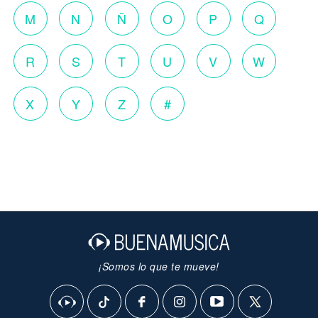
M
N
Ñ
O
P
Q
R
S
T
U
V
W
X
Y
Z
#
¡Somos lo que te mueve!