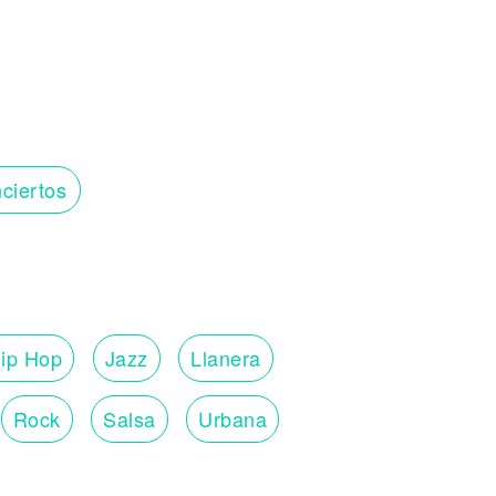
ciertos
ip Hop
Jazz
Llanera
Rock
Salsa
Urbana