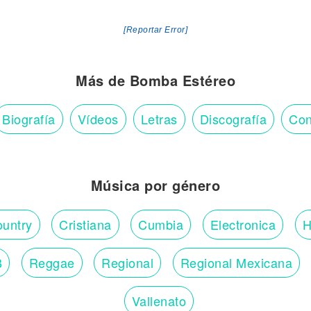
[Reportar Error]
Más de Bomba Estéreo
Biografía
Vídeos
Letras
Discografía
Con
Música por género
untry
Cristiana
Cumbia
Electronica
H
B
Reggae
Regional
Regional Mexicana
Vallenato