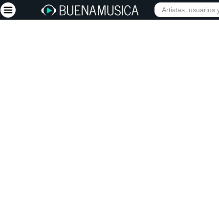
Iniciar sesión
Registrarse
Inicio
Artistas
Red Social
Música
Vídeos
Discografías
Letras
Conciertos