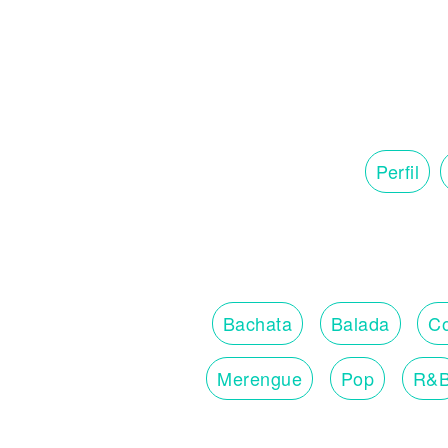
Perfil
Bachata
Balada
Co
Merengue
Pop
R&