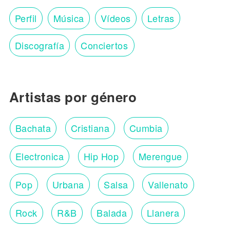
Perfil
Música
Vídeos
Letras
Discografía
Conciertos
Artistas por género
Bachata
Cristiana
Cumbia
Electronica
Hip Hop
Merengue
Pop
Urbana
Salsa
Vallenato
Rock
R&B
Balada
Llanera