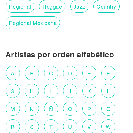
Regional
Reggae
Jazz
Country
Regional Mexicana
Artistas por orden alfabético
A
B
C
D
E
F
G
H
I
J
K
L
M
N
Ñ
O
P
Q
R
S
T
U
V
W