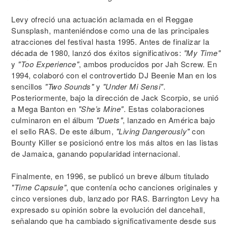
Levy ofreció una actuación aclamada en el Reggae
Sunsplash, manteniéndose como una de las principales
atracciones del festival hasta 1995. Antes de finalizar la
década de 1980, lanzó dos éxitos significativos:
"My Time"
y
"Too Experience"
, ambos producidos por Jah Screw. En
1994, colaboró con el controvertido DJ Beenie Man en los
sencillos
"Two Sounds"
y
"Under Mi Sensi"
.
Posteriormente, bajo la dirección de Jack Scorpio, se unió
a Mega Banton en
"She’s Mine"
. Estas colaboraciones
culminaron en el álbum
"Duets"
, lanzado en América bajo
el sello RAS. De este álbum,
"Living Dangerously"
con
Bounty Killer se posicionó entre los más altos en las listas
de Jamaica, ganando popularidad internacional.
Finalmente, en 1996, se publicó un breve álbum titulado
"Time Capsule"
, que contenía ocho canciones originales y
cinco versiones dub, lanzado por RAS. Barrington Levy ha
expresado su opinión sobre la evolución del dancehall,
señalando que ha cambiado significativamente desde sus