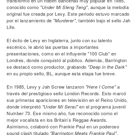
transformó en un riddim dancehall muy popular en 1985,
conocido como
"Under Mi Sleng Teng"
, aunque la melodía
original fue creada por Levy. Este periodo estuvo marcado
por el lanzamiento de
"Murderer"
, también bajo el sello Jah
Life.
El éxito de Levy en Inglaterra, junto con su talento
escénico, le abrió las puertas a importantes
presentaciones, como en el influyente "100 Club" en
Londres, donde conquistó al público. Además, Barrington
se destacó como productor, grabando
"Deep in the Dark"
en su propio sello, BL, aunque esta etapa fue breve.
En 1985, Levy y Jah Screw lanzaron
"Here I Come"
a
través del prestigioso sello London Records. Esto marcó
sus primeras apariciones en televisión en el Reino Unido,
donde interpretó
"Under Mi Sensi"
en el programa juvenil
Number 73. Ese mismo año, fue reconocido como el
mejor vocalista en los Britain’s Reggae Awards.
Asimismo, colaboró con Frankie Paul en un poderoso
sound clash titulado
"Barrington Meets Frankie Paul"
.