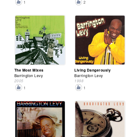
1
2
The Most Mixes
Living Dangerously
Barrington Levy
Barrington Levy
2005
1998
1
1