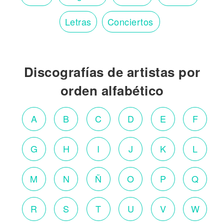
Letras
Conciertos
Discografías de artistas por
orden alfabético
A
B
C
D
E
F
G
H
I
J
K
L
M
N
Ñ
O
P
Q
R
S
T
U
V
W