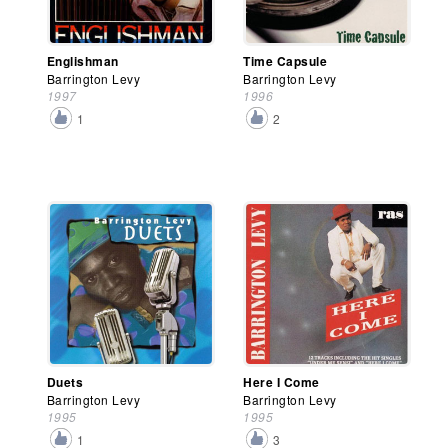
Englishman
Time Capsule
Barrington Levy
Barrington Levy
1997
1996
1
2
Duets
Here I Come
Barrington Levy
Barrington Levy
1995
1995
1
3