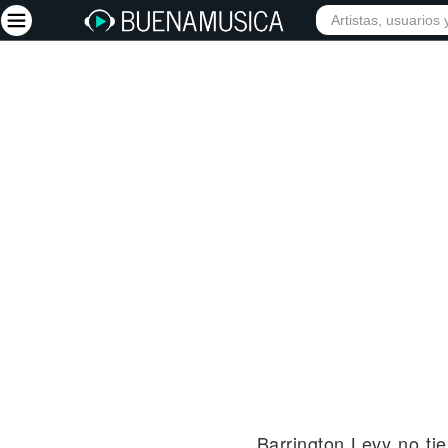
INICIO
ARTISTAS
Iniciar sesión
Registrarse
Inicio
Artistas
Red Social
Música
Vídeos
Discografías
Letras
Conciertos
Barrington Levy no t