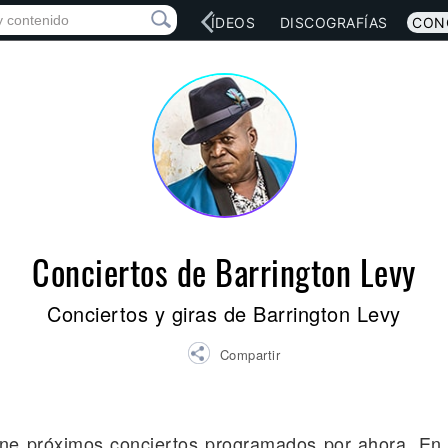
RED SOCIAL
MÚSICA
VÍDEOS
DISCOGRAFÍAS
CON
Conciertos de Barrington Levy
Conciertos y giras de Barrington Levy
Compartir
iene próximos conciertos programados por ahora. En