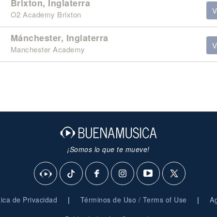
Brixton, Inglaterra
V
O2 Academy Brixton
Mánchester, Inglaterra
V
Manchester Academy
¡Somos lo que te mueve!
|
|
ítica de Privacidad
Términos de Uso / Terms of Use
Ag