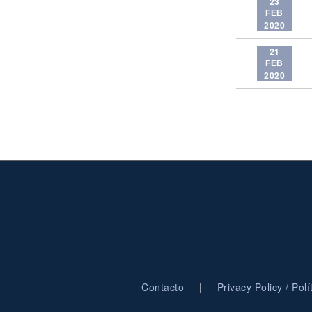
23
FEB
2020
21
FEB
2020
|
Contacto
Privacy Policy / Pol