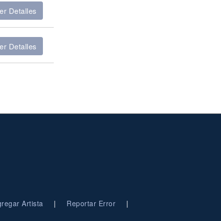
er Detalles
er Detalles
|
|
regar Artista
Reportar Error