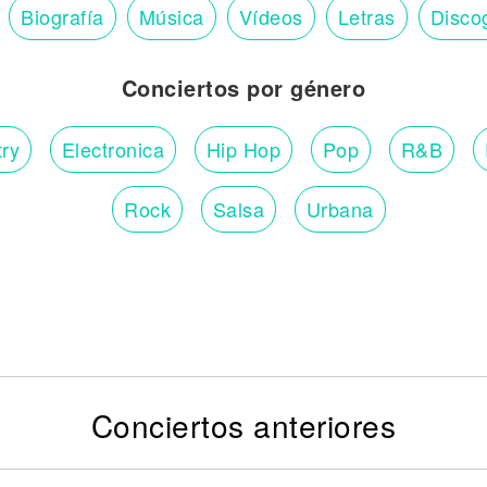
Biografía
Música
Vídeos
Letras
Disco
Conciertos por género
ry
Electronica
Hip Hop
Pop
R&B
Rock
Salsa
Urbana
Conciertos anteriores