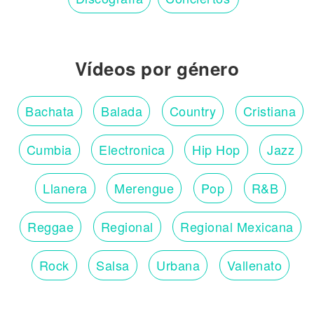
Vídeos por género
Bachata
Balada
Country
Cristiana
Cumbia
Electronica
Hip Hop
Jazz
Llanera
Merengue
Pop
R&B
Reggae
Regional
Regional Mexicana
Rock
Salsa
Urbana
Vallenato