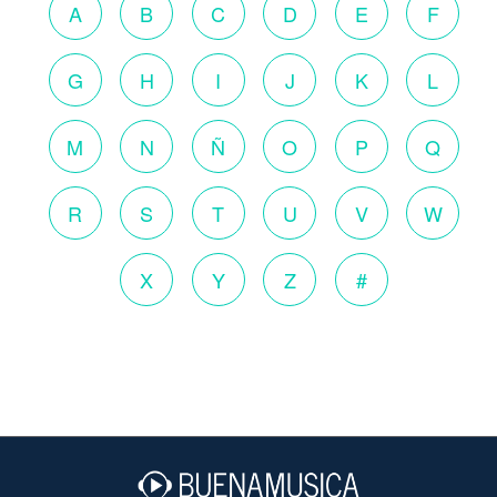
A
B
C
D
E
F
G
H
I
J
K
L
M
N
Ñ
O
P
Q
R
S
T
U
V
W
X
Y
Z
#