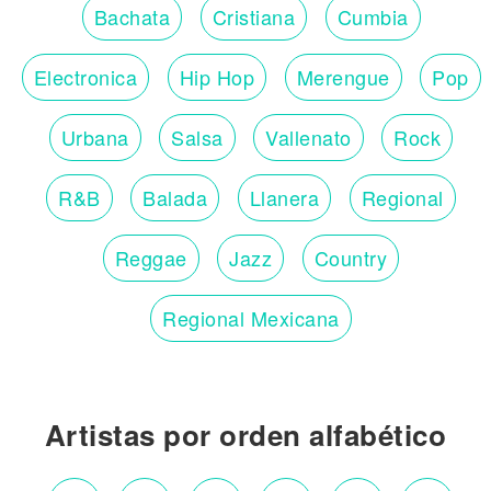
Bachata
Cristiana
Cumbia
Electronica
Hip Hop
Merengue
Pop
Urbana
Salsa
Vallenato
Rock
R&B
Balada
Llanera
Regional
Reggae
Jazz
Country
Regional Mexicana
Artistas por orden alfabético