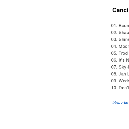
Canci
01. Boun
02. Shao
03. Shin
04. Moon
05. Trod
06. It's
07. Sky-
08. Jah L
09. Wedd
10. Don'
[Reportar