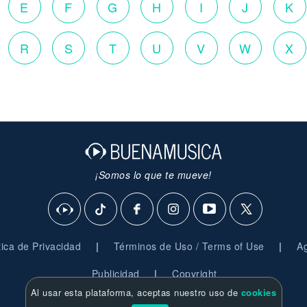
E
F
G
H
I
J
K
R
S
T
U
V
W
X
¡Somos lo que te mueve!
|
|
ítica de Privacidad
Términos de Uso / Terms of Use
Ag
|
Publicidad
Copyright
Al usar esta plataforma, aceptas nuestro uso de
cookies
© 2026 BuenaMusica.com - Derechos Reservados