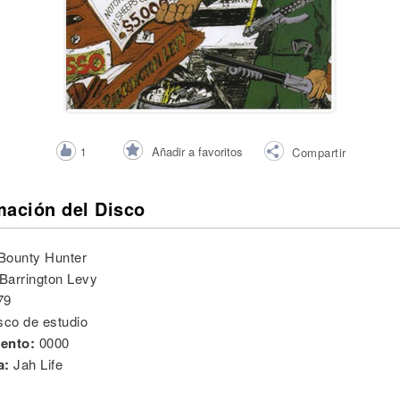
Añadir a favoritos
1
Compartir
mación del Disco
Bounty Hunter
Barrington Levy
79
sco de estudio
ento:
0000
a:
Jah Life