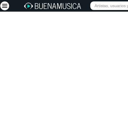
INIC
Iniciar sesión
Registrarse
Inicio
Artistas
Red Social
Música
Vídeos
Discografías
Letras
Conciertos