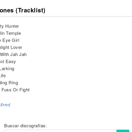
ones (Tracklist)
ty Hunter
lin Temple
e Eye Girl
light Lover
 With Jah Jah
 Not Easy
Larking
ife
ing Ring
t Fuss Or Fight
 Error]
Buscar discografías: