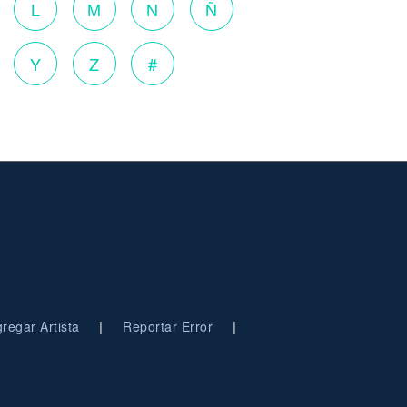
L
M
N
Ñ
Y
Z
#
|
|
regar Artista
Reportar Error