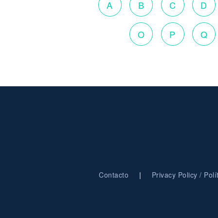
A
B
C
D
O
P
Q
|
Contacto
Privacy Policy / Pol