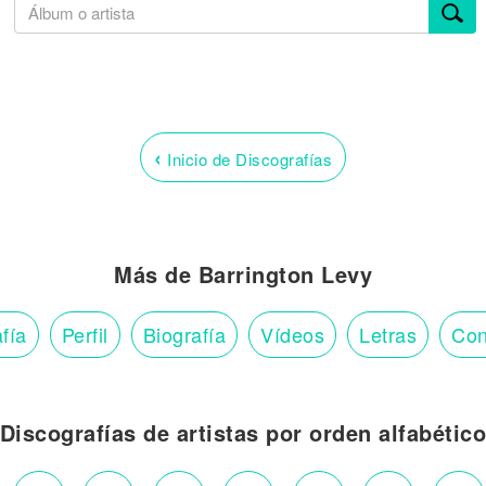
‹
Inicio de Discografías
Más de Barrington Levy
fía
Perfil
Biografía
Vídeos
Letras
Con
Discografías de artistas por orden alfabétic