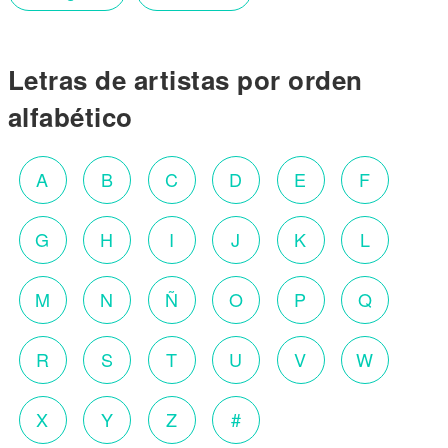
Letras de artistas por orden
alfabético
A
B
C
D
E
F
G
H
I
J
K
L
M
N
Ñ
O
P
Q
R
S
T
U
V
W
X
Y
Z
#