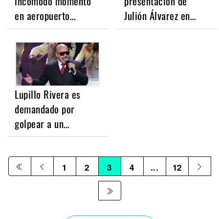
incómodo momento
presentación de
en aeropuerto…
Julión Álvarez en…
Lupillo Rivera es
demandado por
golpear a un…
1
2
3
4
...
12