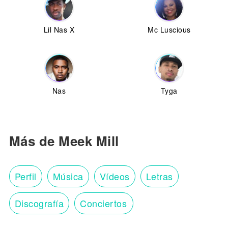
Lil Nas X
Mc Luscious
Nas
Tyga
Más de Meek Mill
Perfil
Música
Vídeos
Letras
Discografía
Conciertos