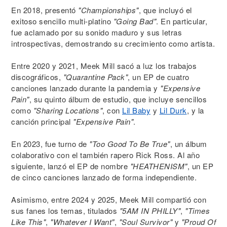
En 2018, presentó
"Championships"
, que incluyó el
exitoso sencillo multi-platino
"Going Bad"
. En particular,
fue aclamado por su sonido maduro y sus letras
introspectivas, demostrando su crecimiento como artista.
Entre 2020 y 2021, Meek Mill sacó a luz los trabajos
discográficos,
"Quarantine Pack"
, un EP de cuatro
canciones lanzado durante la pandemia y
"Expensive
Pain"
, su quinto álbum de estudio, que incluye sencillos
como
"Sharing Locations"
, con
Lil Baby
y
Lil Durk
, y la
canción principal
"Expensive Pain"
.
En 2023, fue turno de
"Too Good To Be True"
, un álbum
colaborativo con el también rapero Rick Ross. Al año
siguiente, lanzó el EP de nombre
"HEATHENISM"
, un EP
de cinco canciones lanzado de forma independiente.
Asimismo, entre 2024 y 2025, Meek Mill compartió con
sus fanes los temas, titulados
"5AM IN PHILLY"
,
"Times
Like This"
,
"Whatever I Want"
,
"Soul Survivor"
y
"Proud Of