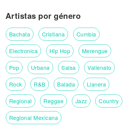
Artistas por género
Bachata
Cristiana
Cumbia
Electronica
Hip Hop
Merengue
Pop
Urbana
Salsa
Vallenato
Rock
R&B
Balada
Llanera
Regional
Reggae
Jazz
Country
Regional Mexicana