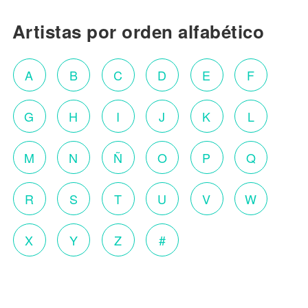
Artistas por orden alfabético
A
B
C
D
E
F
G
H
I
J
K
L
M
N
Ñ
O
P
Q
R
S
T
U
V
W
X
Y
Z
#