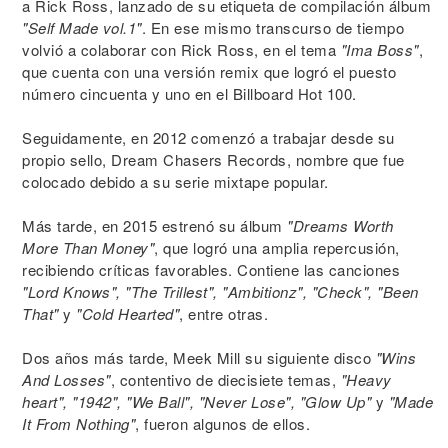
a Rick Ross, lanzado de su etiqueta de compilación álbum
"Self Made vol.1"
. En ese mismo transcurso de tiempo
volvió a colaborar con Rick Ross, en el tema
"Ima Boss"
,
que cuenta con una versión remix que logró el puesto
número cincuenta y uno en el Billboard Hot 100.
Seguidamente, en 2012 comenzó a trabajar desde su
propio sello, Dream Chasers Records, nombre que fue
colocado debido a su serie mixtape popular.
Más tarde, en 2015 estrenó su álbum
"Dreams Worth
More Than Money"
, que logró una amplia repercusión,
recibiendo críticas favorables. Contiene las canciones
"Lord Knows", "The Trillest", "Ambitionz", "Check", "Been
That"
y
"Cold Hearted"
, entre otras.
Dos años más tarde, Meek Mill su siguiente disco
"Wins
And Losses"
, contentivo de diecisiete temas,
"Heavy
heart", "1942", "We Ball", "Never Lose", "Glow Up"
y
"Made
It From Nothing"
, fueron algunos de ellos.