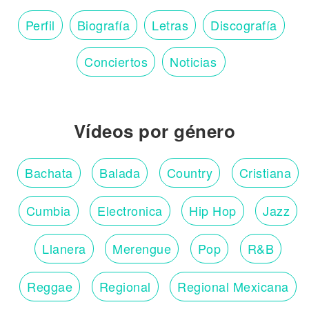
Perfil
Biografía
Letras
Discografía
Conciertos
Noticias
Vídeos por género
Bachata
Balada
Country
Cristiana
Cumbia
Electronica
Hip Hop
Jazz
Llanera
Merengue
Pop
R&B
Reggae
Regional
Regional Mexicana