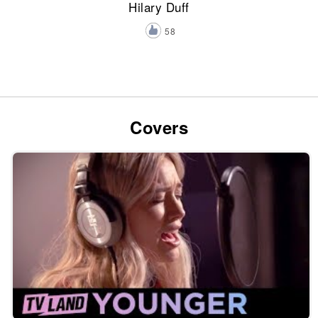
Hilary Duff
58
Covers