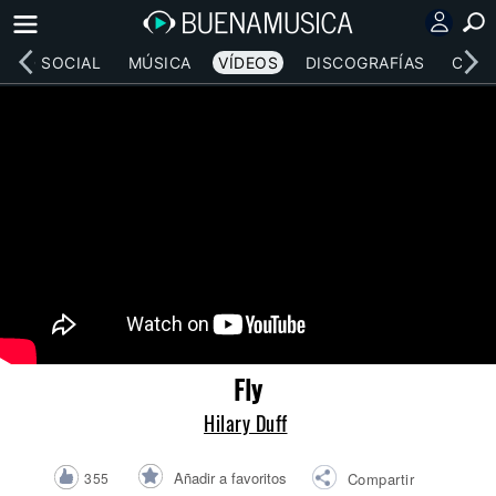
RED SOCIAL
MÚSICA
VÍDEOS
DISCOGRAFÍAS
CONC
Fly
Hilary Duff
Añadir a favoritos
355
Compartir