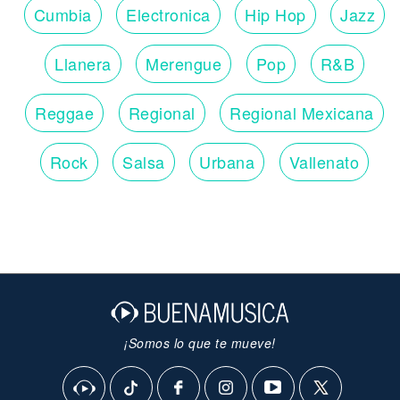
Cumbia
Electronica
Hip Hop
Jazz
Llanera
Merengue
Pop
R&B
Reggae
Regional
Regional Mexicana
Rock
Salsa
Urbana
Vallenato
¡Somos lo que te mueve!