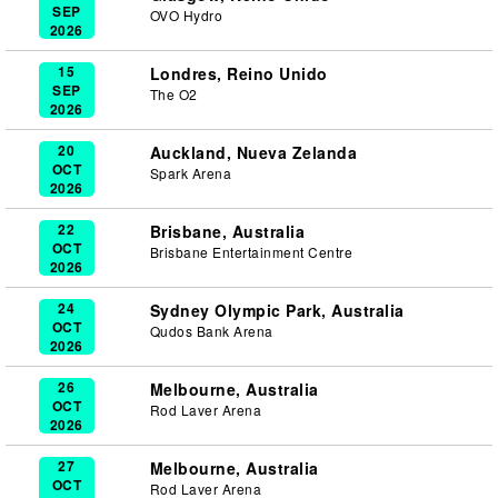
SEP
OVO Hydro
2026
15
Londres, Reino Unido
SEP
The O2
2026
20
Auckland, Nueva Zelanda
OCT
Spark Arena
2026
22
Brisbane, Australia
OCT
Brisbane Entertainment Centre
2026
24
Sydney Olympic Park, Australia
OCT
Qudos Bank Arena
2026
26
Melbourne, Australia
OCT
Rod Laver Arena
2026
27
Melbourne, Australia
OCT
Rod Laver Arena