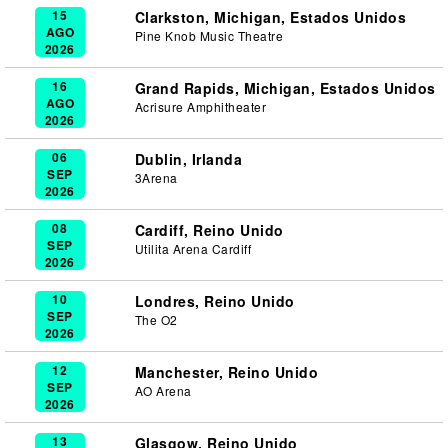
15
Clarkston, Michigan, Estados Unidos
AGO
Pine Knob Music Theatre
2026
16
Grand Rapids, Michigan, Estados Unidos
AGO
Acrisure Amphitheater
2026
06
Dublin, Irlanda
SEP
3Arena
2026
08
Cardiff, Reino Unido
SEP
Utilita Arena Cardiff
2026
10
Londres, Reino Unido
SEP
The O2
2026
12
Manchester, Reino Unido
SEP
AO Arena
2026
13
Glasgow, Reino Unido