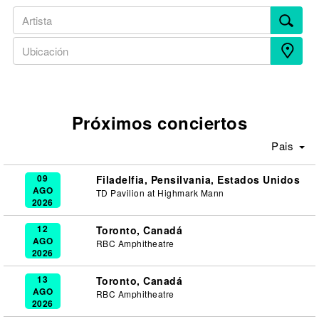
Próximos conciertos
Pais
09
Filadelfia, Pensilvania, Estados Unidos
AGO
TD Pavilion at Highmark Mann
2026
12
Toronto, Canadá
AGO
RBC Amphitheatre
2026
13
Toronto, Canadá
AGO
RBC Amphitheatre
2026