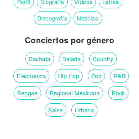
Perfil
Biografía
Vídeos
Letras
Discografía
Noticias
Conciertos por género
Bachata
Balada
Country
Electronica
Hip Hop
Pop
R&B
Reggae
Regional Mexicana
Rock
Salsa
Urbana