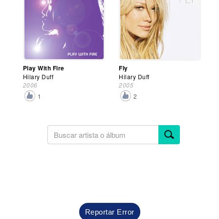
Play With Fire
Fly
Hilary Duff
Hilary Duff
2006
2005
1
2
Reportar Error