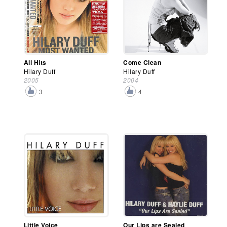
All Hits
Come Clean
Hilary Duff
Hilary Duff
2005
2004
3
4
Little Voice
Our Lips are Sealed