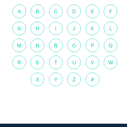
A
B
C
D
E
F
G
H
I
J
K
L
M
N
Ñ
O
P
Q
R
S
T
U
V
W
X
Y
Z
#