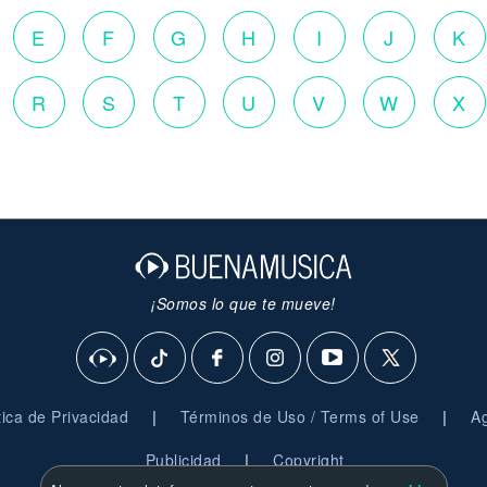
E
F
G
H
I
J
K
R
S
T
U
V
W
X
¡Somos lo que te mueve!
|
|
ítica de Privacidad
Términos de Uso / Terms of Use
Ag
|
Publicidad
Copyright