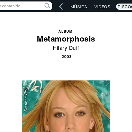
IO
ARTISTAS
RED SOCIAL
MÚSICA
VÍDEOS
DISCO
ÁLBUM
Metamorphosis
Hilary Duff
2003