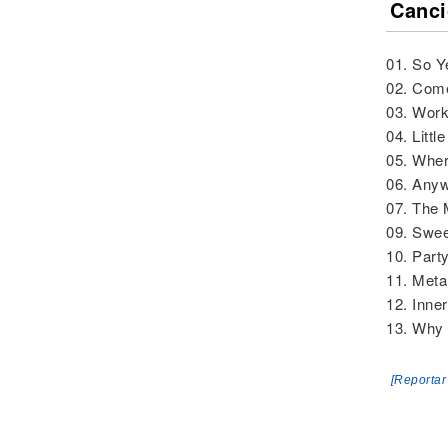
Canci
01. So Y
02. Com
03. Work
04. Littl
05. Wher
06. Anyw
07. The 
09. Swee
10. Part
11. Met
12. Inne
13. Why
[Reportar