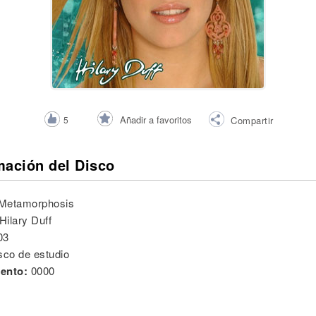
Añadir a favoritos
5
Compartir
mación del Disco
Metamorphosis
Hilary Duff
03
sco de estudio
ento:
0000