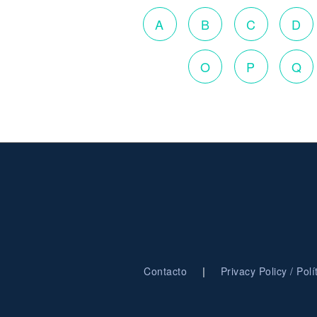
A
B
C
D
O
P
Q
|
Contacto
Privacy Policy / Pol