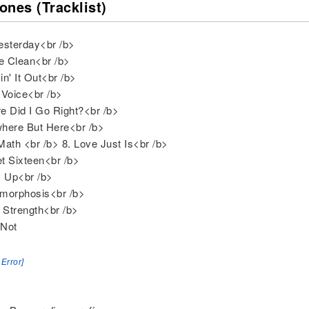
ones (Tracklist)
esterday<br /b>
e Clean<br /b>
in' It Out<br /b>
e Voice<br /b>
e Did I Go Right?<br /b>
here But Here<br /b>
Math <br /b> 8. Love Just Is<br /b>
t Sixteen<br /b>
y Up<br /b>
amorphosis<br /b>
r Strength<br /b>
 Not
 Error]