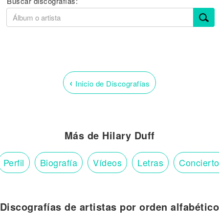
Buscar discografías:
‹
Inicio de Discografías
Más de Hilary Duff
Perfil
Biografía
Vídeos
Letras
Conciert
Discografías de artistas por orden alfabétic