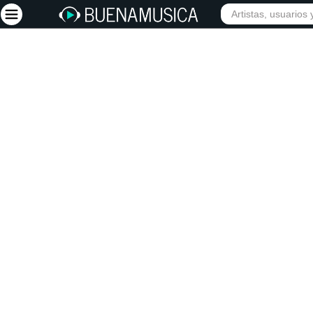
INIC
Iniciar sesión
Registrarse
Inicio
Artistas
Red Social
Música
Vídeos
Discografías
Letras
Conciertos