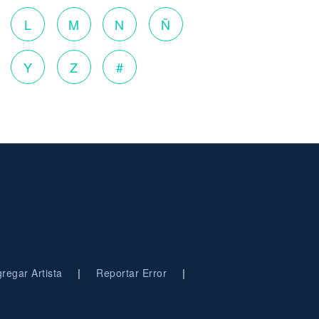
L
M
N
Ñ
Y
Z
#
|
|
regar Artista
Reportar Error