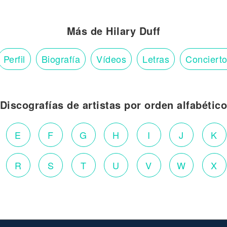
Más de Hilary Duff
Perfil
Biografía
Vídeos
Letras
Conciert
Discografías de artistas por orden alfabétic
E
F
G
H
I
J
K
R
S
T
U
V
W
X