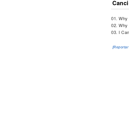
Canci
01. Why 
02. Why 
03. I Ca
[Reportar