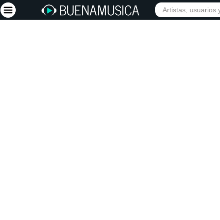
INIC
Iniciar sesión
Registrarse
Inicio
Artistas
Red Social
Música
Vídeos
Discografías
Letras
Conciertos