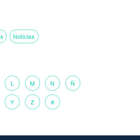
os
Noticias
o
L
M
N
Ñ
Y
Z
#