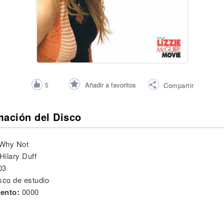
Añadir a favoritos
5
Compartir
mación del Disco
Why Not
Hilary Duff
03
sco de estudio
ento:
0000