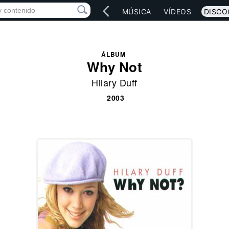
IO
ARTISTAS
RED SOCIAL
MÚSICA
VÍDEOS
DISCO
ÁLBUM
Why Not
Hilary Duff
2003