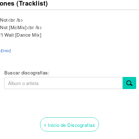
ones (Tracklist)
Not<br /b>
Not [McMix]<br /b>
n't Wait [Dance Mix]
 Error]
Buscar discografías:
‹
Inicio de Discografías