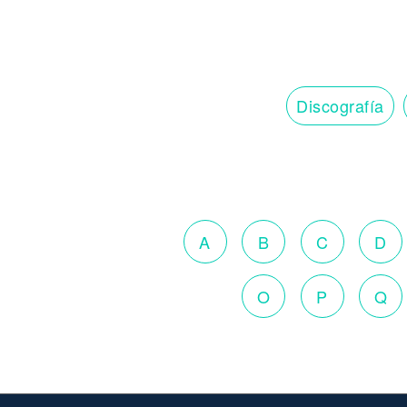
Discografía
A
B
C
D
O
P
Q