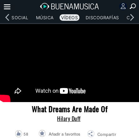
RED SOCIAL
MÚSICA
VÍDEOS
DISCOGRAFÍAS
CONC
What Dreams Are Made Of
Hilary Duff
Añadir a favoritos
58
Compartir