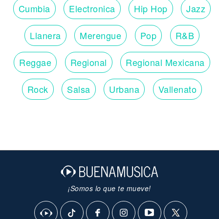
Cumbia
Electronica
Hip Hop
Jazz
Llanera
Merengue
Pop
R&B
Reggae
Regional
Regional Mexicana
Rock
Salsa
Urbana
Vallenato
¡Somos lo que te mueve!