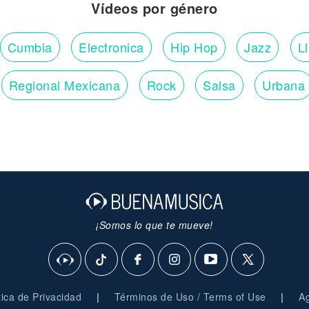
Vídeos por género
Cumbia
Electronica
Hip Hop
Jazz
L
Regional Mexicana
Rock
Salsa
Urbana
¡Somos lo que te mueve!
|
|
ítica de Privacidad
Términos de Uso / Terms of Use
Ag