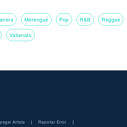
lanera
Merengue
Pop
R&B
Reggae
Vallenato
|
|
regar Artista
Reportar Error