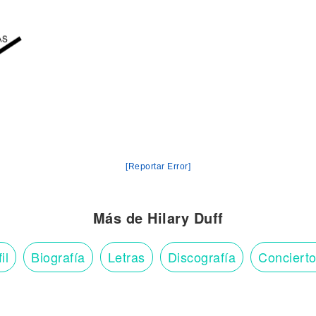
[Reportar Error]
Más de Hilary Duff
il
Biografía
Letras
Discografía
Conciert