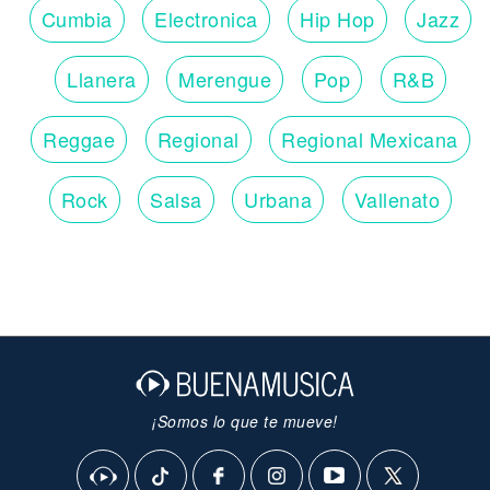
Cumbia
Electronica
Hip Hop
Jazz
Llanera
Merengue
Pop
R&B
Reggae
Regional
Regional Mexicana
Rock
Salsa
Urbana
Vallenato
¡Somos lo que te mueve!