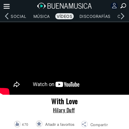
RED SOCIAL
MÚSICA
VÍDEOS
DISCOGRAFÍAS
CONC
With Love
Hilary Duff
Añadir a favoritos
470
Compartir