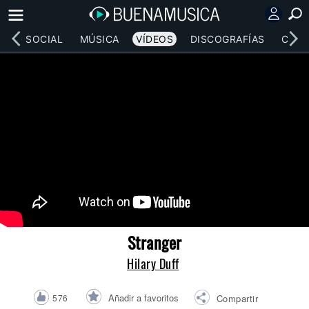
RED SOCIAL
MÚSICA
VÍDEOS
DISCOGRAFÍAS
CONC
Stranger
Hilary Duff
Añadir a favoritos
576
Compartir