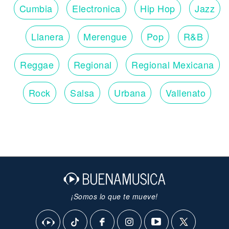
Cumbia
Electronica
Hip Hop
Jazz
Llanera
Merengue
Pop
R&B
Reggae
Regional
Regional Mexicana
Rock
Salsa
Urbana
Vallenato
¡Somos lo que te mueve!