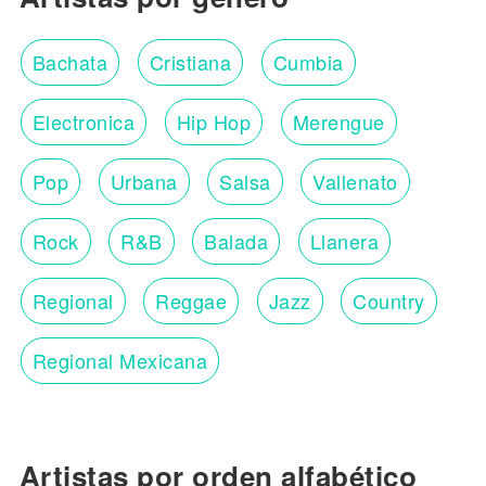
Bachata
Cristiana
Cumbia
Electronica
Hip Hop
Merengue
Pop
Urbana
Salsa
Vallenato
Rock
R&B
Balada
Llanera
Regional
Reggae
Jazz
Country
Regional Mexicana
Artistas por orden alfabético