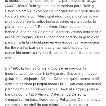
la cultura popular colombiana— y, por supuesto,
"Mujer
Gala"
. Héctor Buitrago, en una entrevista para Rolling
Stone Colombia, expresó: “Mujer gala fue el comienzo de
toda la historia con Aterciopelados. La canción se volvió
muy popular en la radio; incluso, como era tan corta, la
ponían dos veces”. Este primer álbum catapultó a la
banda a la fama en Colombia, logrando ventas cercanas a
las 50 mil copias, un resultado considerado un gran éxito
para un artista colombiano en esa época. La repercusión
los llevó a realizar extensas giras nacionales y los
consolidó como la revelación del rock colombiano en ese
año.
En 1995, la formación del grupo se renovó con la
incorporación del baterista Alejandro Duque y un nuevo
guitarrista, Alejandro Gómez Cáceres, quien permaneció
como guitarrista principal hasta 2001. Con esta alineación,
participaron en el primer festival Rock al Parque, junto a
bandas como 1280 Almas, Catedral, La Derecha,
Compañía Ilimitada, Darkness y Poligamia. Con la nueva
formación, en abril de ese mismo año lanzaron su