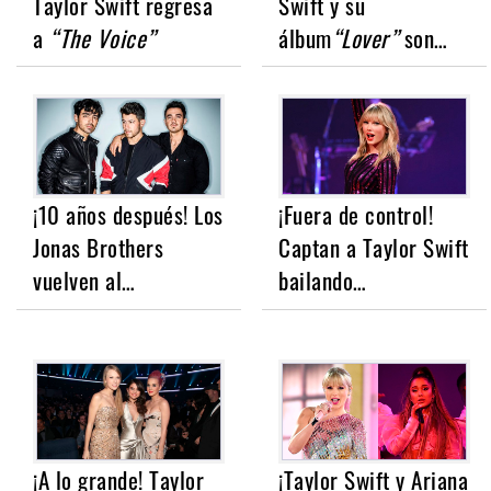
Taylor Swift regresa
Swift y su
a
“The Voice”
álbum
“Lover”
son…
¡10 años después! Los
¡Fuera de control!
Jonas Brothers
Captan a Taylor Swift
vuelven al…
bailando…
¡A lo grande! Taylor
¡Taylor Swift y Ariana