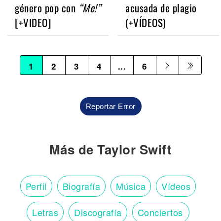
género pop con
“Me!”
acusada de plagio
[+VIDEO]
(+VÍDEOS)
1
2
3
4
...
6
Reportar Error
Más de Taylor Swift
Perfil
Biografía
Música
Vídeos
Letras
Discografía
Conciertos