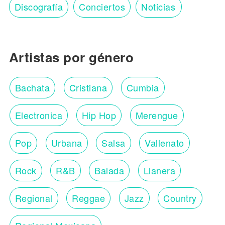
Discografía
Conciertos
Noticias
Artistas por género
Bachata
Cristiana
Cumbia
Electronica
Hip Hop
Merengue
Pop
Urbana
Salsa
Vallenato
Rock
R&B
Balada
Llanera
Regional
Reggae
Jazz
Country