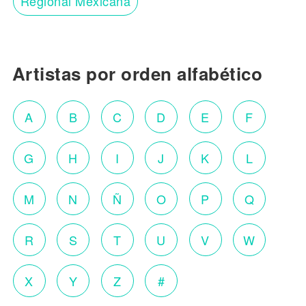
Regional Mexicana
Artistas por orden alfabético
A
B
C
D
E
F
G
H
I
J
K
L
M
N
Ñ
O
P
Q
R
S
T
U
V
W
X
Y
Z
#