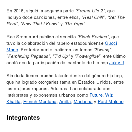
En 2016, siguió la segunda parte
"SremmLife 2"
, que
incluyó doce canciones, entre ellos,
"Real Chill"
,
"Set The
Roof"
,
"Now That I Know"
y
"Do Yoga"
.
Rae Sremmurd publicó el sencillo
"Black Beatles"
, que
tuvo la colaboración del rapero estadounidense
Gucci
Mane
. Posteriormente, salieron los temas
"Swang"
,
"Perplexing Pegasus"
,
"T'd Up"
y
"Powerglide"
, ente último
contó con la participación del cantante de hip hop
Juicy J
.
Sin duda tienen mucho talento dentro del género hip hop,
que ha logrado otorgarles fama en Estados Unidos, entre
los mejores raperos. Además, han colaborado con
intérpretes y exponentes urbanos como
Future
,
Wiz
Khalifa
,
French Montana
,
Anitta
,
Madonna
y
Post Malone
.
Integrantes