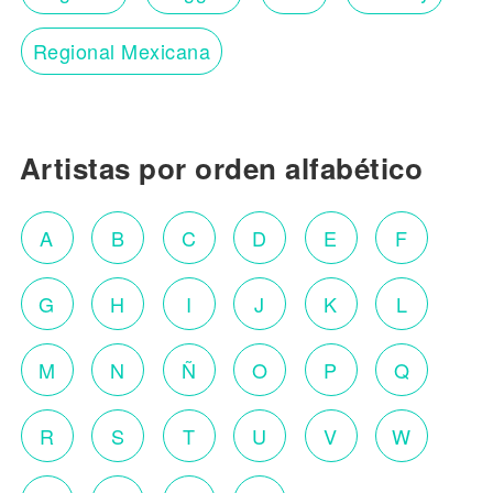
Regional Mexicana
Artistas por orden alfabético
A
B
C
D
E
F
G
H
I
J
K
L
M
N
Ñ
O
P
Q
R
S
T
U
V
W