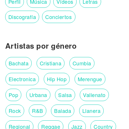
Perfil
Música
Vídeos
Letras
Discografía
Conciertos
Artistas por género
Bachata
Cristiana
Cumbia
Electronica
Hip Hop
Merengue
Pop
Urbana
Salsa
Vallenato
Rock
R&B
Balada
Llanera
Regional
Reggae
Jazz
Country