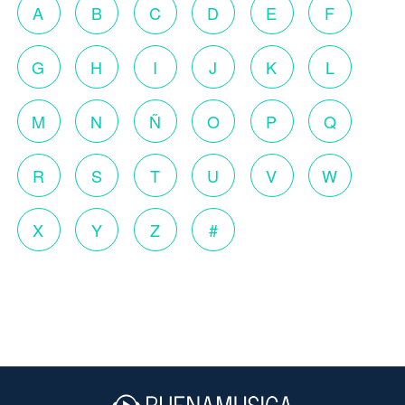
A
B
C
D
E
F
G
H
I
J
K
L
M
N
Ñ
O
P
Q
R
S
T
U
V
W
X
Y
Z
#