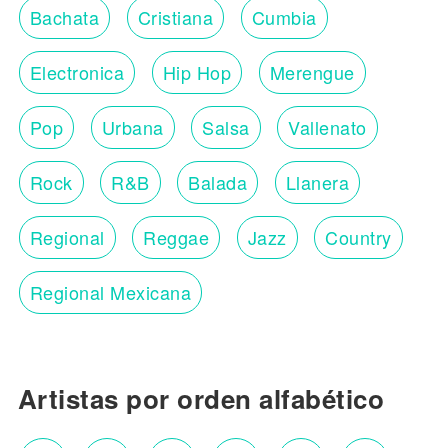
Bachata
Cristiana
Cumbia
Electronica
Hip Hop
Merengue
Pop
Urbana
Salsa
Vallenato
Rock
R&B
Balada
Llanera
Regional
Reggae
Jazz
Country
Regional Mexicana
Artistas por orden alfabético