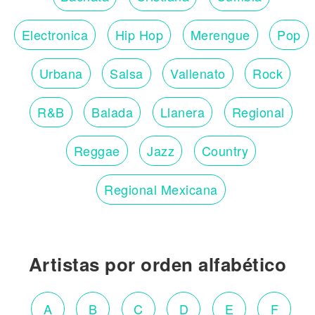
Electronica
Hip Hop
Merengue
Pop
Urbana
Salsa
Vallenato
Rock
R&B
Balada
Llanera
Regional
Reggae
Jazz
Country
Regional Mexicana
Artistas por orden alfabético
A
B
C
D
E
F