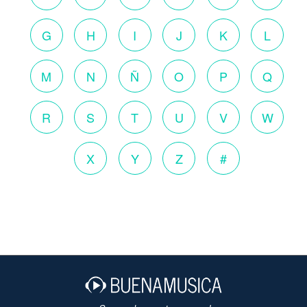
G
H
I
J
K
L
M
N
Ñ
O
P
Q
R
S
T
U
V
W
X
Y
Z
#