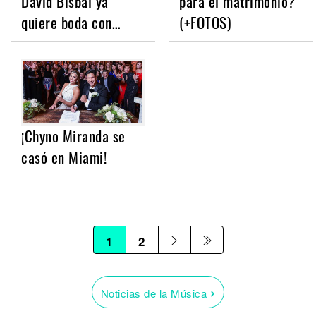
David Bisbal ya
para el matrimonio?
quiere boda con…
(+FOTOS)
¡Chyno Miranda se
casó en Miami!
1
2
›
Noticias de la Música