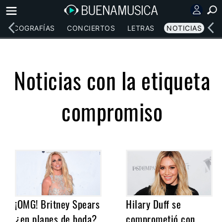
DISCOGRAFÍAS
CONCIERTOS
LETRAS
NOTICIAS
Noticias con la etiqueta
compromiso
¡OMG! Britney Spears
Hilary Duff se
¿en planes de boda?
comprometió con