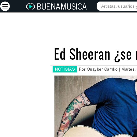
INICIO
ARTISTAS
Iniciar sesión
Registrarse
Ed Sheeran ¿se 
Inicio
Artistas
NOTICIAS
Por Onayber Carrillo | Martes
Red Social
Música
Vídeos
Discografías
Letras
Conciertos