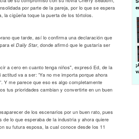
oticia de su compromiso con su novia Cherry Seaborn,
S
e
nsolidada por parte de la pareja, por lo que se espera
la cigüeña toque la puerta de los tórtolos.
prano que tarde, así lo confirma una declaración que
 para el
Daily Star
, donde afirmó que le gustaría ser
¡
cir a cero en cuanto tenga niños", expresó Ed, de la
v
actitud va a ser: 'Ya no me importa porque ahora
e'. Y me parece que eso es algo completamente
os tus prioridades cambian y convertirte en un buen
saparecer de los escenarios por un buen rato, pues
de lo que esperaba de la industria y ahora quiere
con su futura esposa, la cual conoce desde los 11