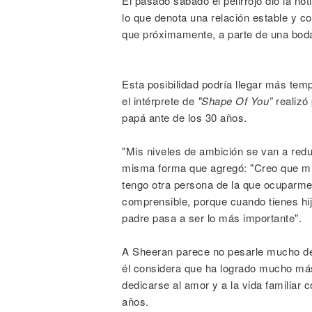
El pasado sábado el pelirrojo dio la n
lo que denota una relación estable y co
que próximamente, a parte de una boda, 
Esta posibilidad podría llegar más tem
el intérprete de
"Shape Of You”
realizó
papá ante de los 30 años.
"Mis niveles de ambición se van a redu
misma forma que agregó: "Creo que mi 
tengo otra persona de la que ocuparm
comprensible, porque cuando tienes hij
padre pasa a ser lo más importante".
A Sheeran parece no pesarle mucho de
él considera que ha logrado mucho más 
dedicarse al amor y a la vida familiar 
años.