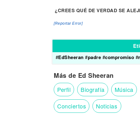
¿CREES QUÉ DE VERDAD SE ALEJ
[Reportar Error]
Et
#
EdSheeran
#
padre
#
compromiso
#
Más de Ed Sheeran
Perfil
Biografía
Música
Conciertos
Noticias