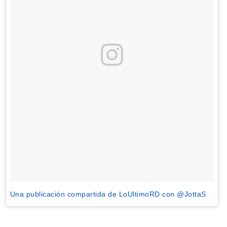
Una publicación compartida de LoUltimoRD con @JottaSuarez (@loultimord)