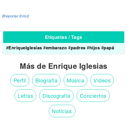
[Reportar Error]
Etiquetas / Tags
#
EnriqueIglesias
#
embarazo
#
padres
#
hijos
#
papá
Más de Enrique Iglesias
Perfil
Biografía
Música
Vídeos
Letras
Discografía
Conciertos
Noticias