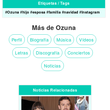
Etiquetas / Tags
#
Ozuna
#
hijo
#
esposa
#
familia
#
navidad
#
Instagram
Más de Ozuna
Perfil
Biografía
Música
Vídeos
Letras
Discografía
Conciertos
Noticias
Noticias Relacionadas