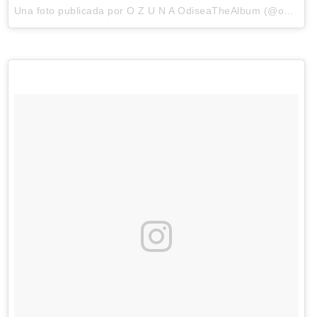
Una foto publicada por O Z U N A OdiseaTheAlbum (@ozunapr) el