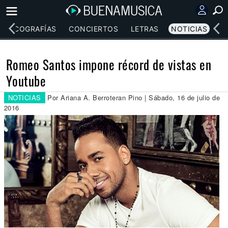
DISCOGRAFÍAS
CONCIERTOS
LETRAS
NOTICIAS
Romeo Santos impone récord de vistas en
Youtube
NOTICIAS
Por Ariana A. Berroteran Pino | Sábado, 16 de julio de
2016