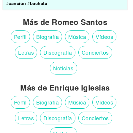
#
canción
#
bachata
Más de Romeo Santos
Perfil
Biografía
Música
Vídeos
Letras
Discografía
Conciertos
Noticias
Más de Enrique Iglesias
Perfil
Biografía
Música
Vídeos
Letras
Discografía
Conciertos