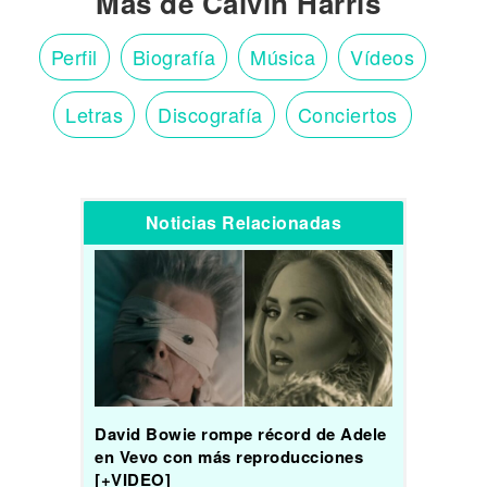
Más de Calvin Harris
Perfil
Biografía
Música
Vídeos
Letras
Discografía
Conciertos
Noticias Relacionadas
David Bowie rompe récord de Adele
en Vevo con más reproducciones
[+VIDEO]