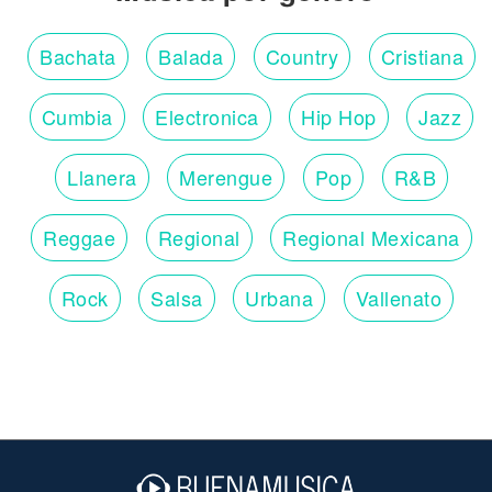
Bachata
Balada
Country
Cristiana
Cumbia
Electronica
Hip Hop
Jazz
Llanera
Merengue
Pop
R&B
Reggae
Regional
Regional Mexicana
Rock
Salsa
Urbana
Vallenato