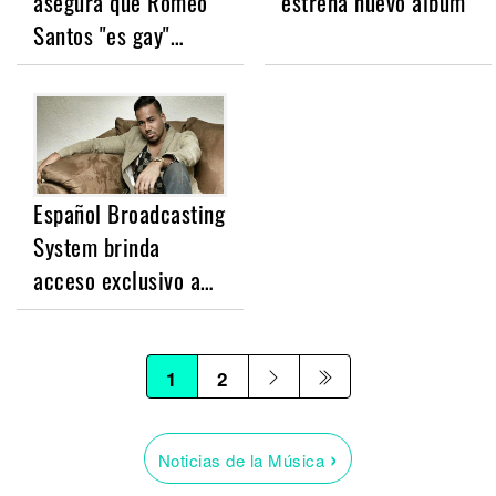
asegura que Romeo
estrena nuevo álbum
Santos "es gay"…
Español Broadcasting
System brinda
acceso exclusivo a…
1
2
›
Noticias de la Música