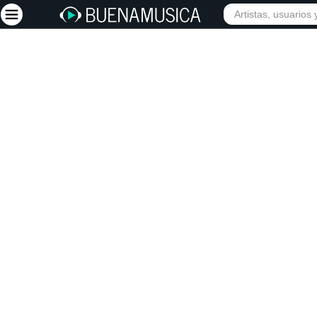
Iniciar sesión
Registrarse
Inicio
Artistas
Red Social
Música
Vídeos
Discografías
Letras
Conciertos