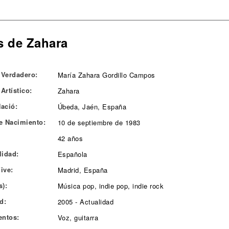
s de Zahara
Verdadero:
María Zahara Gordillo Campos
Artístico:
Zahara
ació:
Úbeda, Jaén, España
e Nacimiento:
10 de septiembre de 1983
42 años
lidad:
Española
ive:
Madrid, España
s):
Música pop, indie pop, indie rock
d:
2005 - Actualidad
entos:
Voz, guitarra