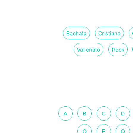
Bachata
Cristiana
Vallenato
Rock
A
B
C
D
O
P
Q