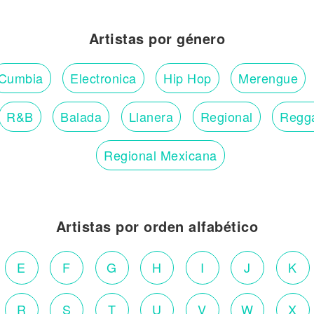
Artistas por género
Cumbia
Electronica
Hip Hop
Merengue
R&B
Balada
Llanera
Regional
Regg
Regional Mexicana
Artistas por orden alfabético
E
F
G
H
I
J
K
R
S
T
U
V
W
X