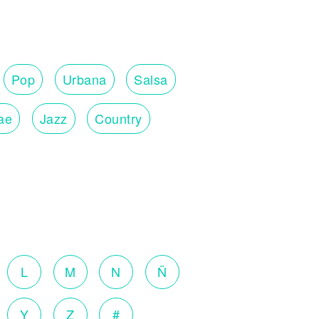
Pop
Urbana
Salsa
ae
Jazz
Country
L
M
N
Ñ
Y
Z
#