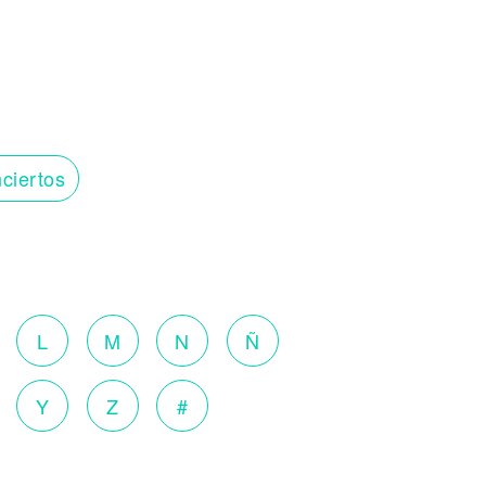
ciertos
o
L
M
N
Ñ
Y
Z
#