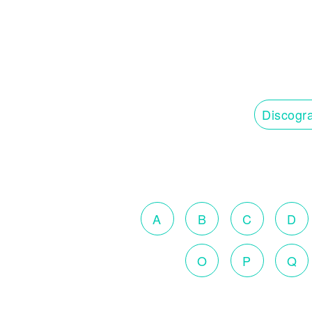
Discogra
A
B
C
D
O
P
Q