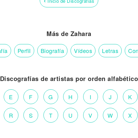
‹
Inicio de Discografías
Más de Zahara
fía
Perfil
Biografía
Vídeos
Letras
Con
Discografías de artistas por orden alfabétic
E
F
G
H
I
J
K
R
S
T
U
V
W
X