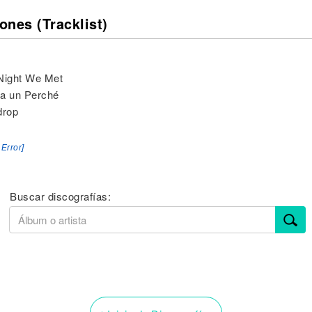
ones (Tracklist)
Night We Met
za un Perché
drop
 Error]
Buscar discografías: