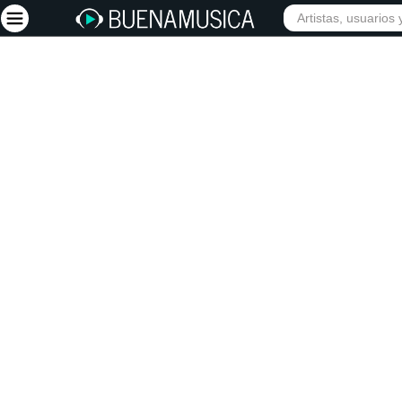
INIC
Iniciar sesión
Registrarse
Inicio
Artistas
Red Social
Música
Vídeos
Discografías
Letras
Conciertos